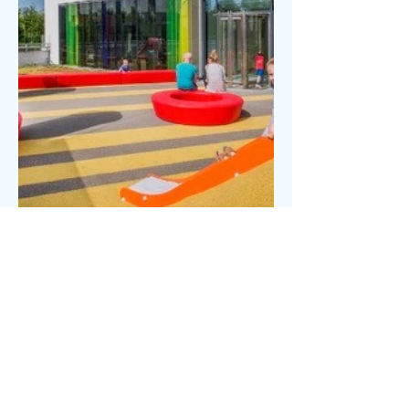
ContacTEER ONS
E-mail :
K.verhaegen@skynet.be
Statuut :
0741457112